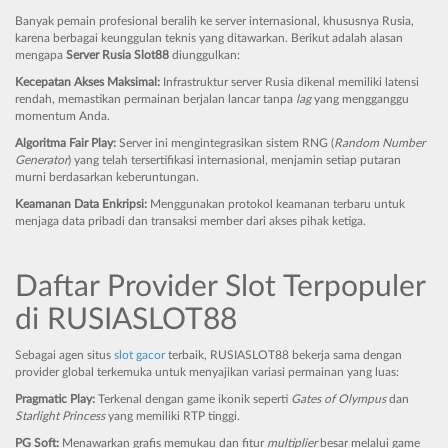
Banyak pemain profesional beralih ke server internasional, khususnya Rusia,
karena berbagai keunggulan teknis yang ditawarkan. Berikut adalah alasan
mengapa
Server Rusia Slot88
diunggulkan:
Kecepatan Akses Maksimal:
Infrastruktur server Rusia dikenal memiliki latensi
rendah, memastikan permainan berjalan lancar tanpa
lag
yang mengganggu
momentum Anda.
Algoritma Fair Play:
Server ini mengintegrasikan sistem RNG (
Random Number
Generator
) yang telah tersertifikasi internasional, menjamin setiap putaran
murni berdasarkan keberuntungan.
Keamanan Data Enkripsi:
Menggunakan protokol keamanan terbaru untuk
menjaga data pribadi dan transaksi member dari akses pihak ketiga.
Daftar Provider Slot Terpopuler
di RUSIASLOT88
Sebagai agen situs
slot gacor
terbaik, RUSIASLOT88 bekerja sama dengan
provider global terkemuka untuk menyajikan variasi permainan yang luas:
Pragmatic Play:
Terkenal dengan game ikonik seperti
Gates of Olympus
dan
Starlight Princess
yang memiliki RTP tinggi.
PG Soft:
Menawarkan grafis memukau dan fitur
multiplier
besar melalui game