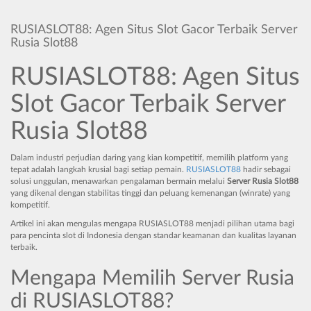
RUSIASLOT88: Agen Situs Slot Gacor Terbaik Server
Rusia Slot88
RUSIASLOT88: Agen Situs
Slot Gacor Terbaik Server
Rusia Slot88
Dalam industri perjudian daring yang kian kompetitif, memilih platform yang
tepat adalah langkah krusial bagi setiap pemain.
RUSIASLOT88
hadir sebagai
solusi unggulan, menawarkan pengalaman bermain melalui
Server Rusia Slot88
yang dikenal dengan stabilitas tinggi dan peluang kemenangan (winrate) yang
kompetitif.
Artikel ini akan mengulas mengapa RUSIASLOT88 menjadi pilihan utama bagi
para pencinta slot di Indonesia dengan standar keamanan dan kualitas layanan
terbaik.
Mengapa Memilih Server Rusia
di RUSIASLOT88?