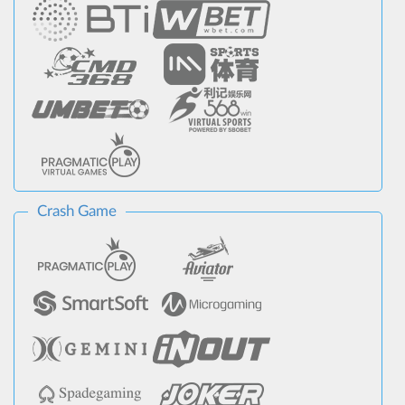
Crash Game