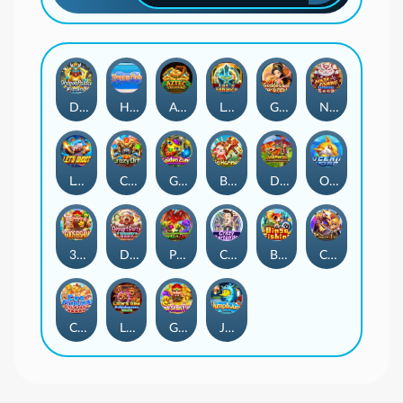
Dragon Palace Fishing
Happy Fish
Aztec Treasure
Let's Enhance
Goddess or Crash
Ninja Fishing
Let's Shoot
Crazy Orb
Golden Zuma
Big Hammer
Dino Hunter
Ocean Lord
3 Gods Fishing
Dessert Party
Plants vs. Dinos
Crazy Bartender
Bingo Fishing
Conqueror's Treasure
Cat Fishing
Lion's Orb
Gods Slash Fish
Jump & Jump