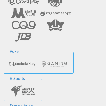
Poker
E-Sports
Sabung Ayam