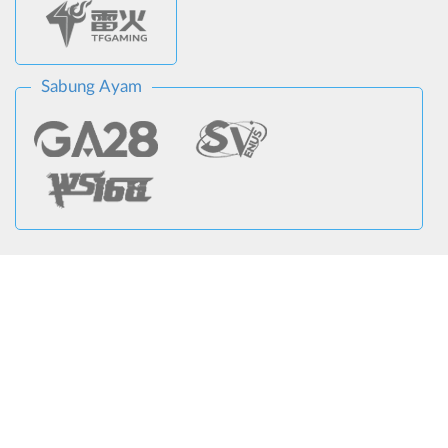
Sabung Ayam