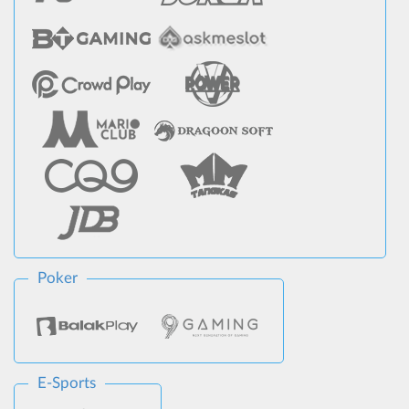
Poker
E-Sports