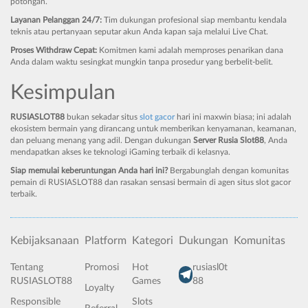
potongan.
Layanan Pelanggan 24/7:
Tim dukungan profesional siap membantu kendala
teknis atau pertanyaan seputar akun Anda kapan saja melalui Live Chat.
Proses Withdraw Cepat:
Komitmen kami adalah memproses penarikan dana
Anda dalam waktu sesingkat mungkin tanpa prosedur yang berbelit-belit.
Kesimpulan
RUSIASLOT88
bukan sekadar situs
slot gacor
hari ini maxwin biasa; ini adalah
ekosistem bermain yang dirancang untuk memberikan kenyamanan, keamanan,
dan peluang menang yang adil. Dengan dukungan
Server Rusia Slot88
, Anda
mendapatkan akses ke teknologi iGaming terbaik di kelasnya.
Siap memulai keberuntungan Anda hari ini?
Bergabunglah dengan komunitas
pemain di RUSIASLOT88 dan rasakan sensasi bermain di agen situs slot gacor
terbaik.
Kebijaksanaan
Platform
Kategori
Dukungan
Komunitas
Tentang
Promosi
Hot
rusiasl0t
RUSIASLOT88
Games
88
Loyalty
Responsible
Slots