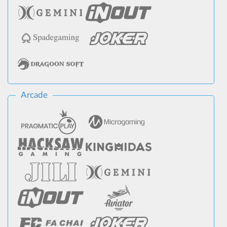
Arcade