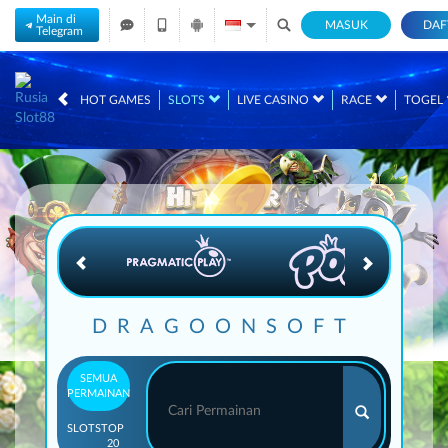
Main di
MASUK
DAF
Telegram
IDR
12,695,939,
HOT GAMES
SLOTS
LIVE CASINO
RACE
TOGEL
DRAGOONSOFT
SEMUA
PERMAINAN
SLOTS
TOP
20