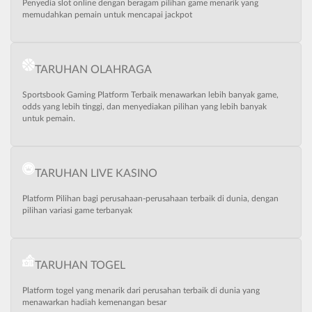
Penyedia slot online dengan beragam pilihan game menarik yang
memudahkan pemain untuk mencapai jackpot
TARUHAN OLAHRAGA
Sportsbook Gaming Platform Terbaik menawarkan lebih banyak game,
odds yang lebih tinggi, dan menyediakan pilihan yang lebih banyak
untuk pemain.
TARUHAN LIVE KASINO
Platform Pilihan bagi perusahaan-perusahaan terbaik di dunia, dengan
pilihan variasi game terbanyak
TARUHAN TOGEL
Platform togel yang menarik dari perusahan terbaik di dunia yang
menawarkan hadiah kemenangan besar