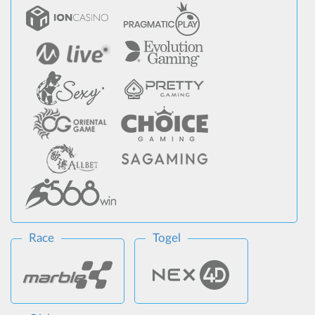
Race
Togel