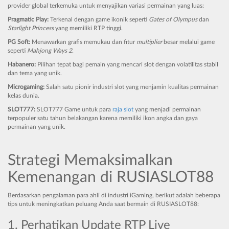
provider global terkemuka untuk menyajikan variasi permainan yang luas:
Pragmatic Play:
Terkenal dengan game ikonik seperti
Gates of Olympus
dan
Starlight Princess
yang memiliki RTP tinggi.
PG Soft:
Menawarkan grafis memukau dan fitur
multiplier
besar melalui game
seperti
Mahjong Ways 2
.
Habanero:
Pilihan tepat bagi pemain yang mencari slot dengan volatilitas stabil
dan tema yang unik.
Microgaming:
Salah satu pionir industri slot yang menjamin kualitas permainan
kelas dunia.
SLOT777:
SLOT777 Game untuk para
raja slot
yang menjadi permainan
terpopuler satu tahun belakangan karena memiliki ikon angka dan gaya
permainan yang unik.
Strategi Memaksimalkan
Kemenangan di RUSIASLOT88
Berdasarkan pengalaman para ahli di industri iGaming, berikut adalah beberapa
tips untuk meningkatkan peluang Anda saat bermain di RUSIASLOT88:
1. Perhatikan Update RTP Live