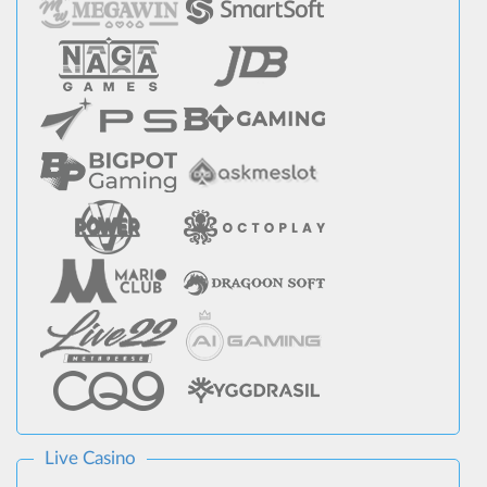
Live Casino