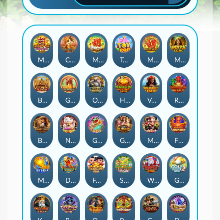
Mahjong Win
Coin Cat 2
Mahjong Win 2
Toy Pop
Mahjong Win 3
Maya Legacy
Blessing Temple
Golden Qilin
Odin Territory
Halloween Win
Volcanic Legend
Red Dragon’s Treasure
Bounty Clash
Neko Treasures
Golden Snake
Golden Duel
Much Richer
Fire Ball Blaze Phoenix
Midas Hand
Dancing Samba
Fortune Twins
Super Hoo Hey How
Wonderful Christmas
Golf 2