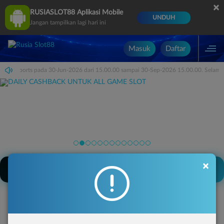
×
RUSIASLOT88 Aplikasi Mobile
UNDUH
Jangan tampilkan lagi hari ini
Masuk
Daftar
irtual Sports pada 30-Jun-2026 dari 15.00.00 sampai 30-Sep-2026 15.00.00. Selama 
×
💎 AKSES SERVER VVIP GACOR
JACKPOT
PLAY